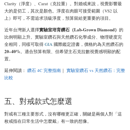
Clarity（淨度）、Carat（克拉重）。對婚戒來說，視覺影響最
大的是切工，其次是顏色。淨度在肉眼可接受範圍（VS2 以
上）即可，不需追求頂級淨度，預算留給更重要的項目。
實驗室培育鑽石（Lab-Grown Diamond）
近年台灣新人選擇
的
比例明顯上升。實驗室鑽石與天然鑽石化學成分、物理硬度完
全相同，同樣可取得
GIA
國際鑑定證書，價格約為天然鑽石的
20–40%
。適合預算有限、但希望主石克拉數視覺感明顯的配
置。
延伸閱讀：
鑽石 4C 完整指南
｜
實驗室鑽石 vs 天然鑽石：完整
比較
五、對戒款式怎麼選
對戒有三種主要形式，沒有哪種更正確，關鍵是兩個人對「這
枚戒指在日常生活中怎麼戴」有一致的想像。