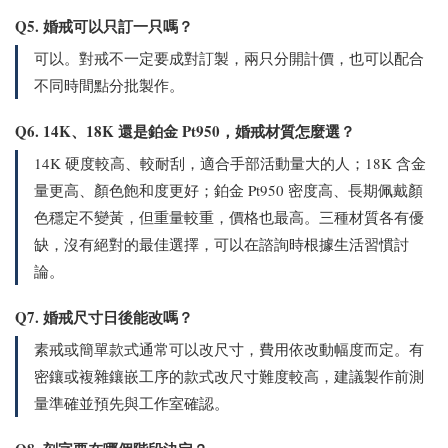
Q5. 婚戒可以只訂一只嗎？
可以。對戒不一定要成對訂製，兩只分開計價，也可以配合
不同時間點分批製作。
Q6. 14K、18K 還是鉑金 Pt950，婚戒材質怎麼選？
14K 硬度較高、較耐刮，適合手部活動量大的人；18K 含金
量更高、顏色飽和度更好；鉑金 Pt950 密度高、長期佩戴顏
色穩定不變黃，但重量較重，價格也最高。三種材質各有優
缺，沒有絕對的最佳選擇，可以在諮詢時根據生活習慣討
論。
Q7. 婚戒尺寸日後能改嗎？
素戒或簡單款式通常可以改尺寸，費用依改動幅度而定。有
密鑲或複雜鑲嵌工序的款式改尺寸難度較高，建議製作前測
量準確並預先與工作室確認。