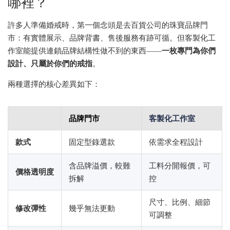
哪裡？
許多人準備婚戒時，第一個念頭是去百貨公司的珠寶品牌門
市：有實體展示、品牌背書、售後服務有跡可循。但客製化工
一枚專門為你們
作室能提供連鎖品牌結構性做不到的東西——
設計、只屬於你們的戒指
。
兩種選擇的核心差異如下：
品牌門市
客製化工作室
款式
固定型錄選款
依需求全程設計
含品牌溢價，較難
工料分開報價，可
價格透明度
拆解
控
尺寸、比例、細節
修改彈性
幾乎無法更動
可調整