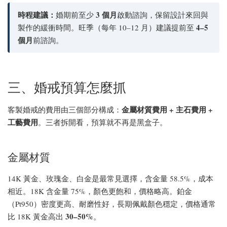
時程建議：
3 個月
婚期前至少
啟動諮詢，保留設計來回與
4–5
製作的緩衝時間。旺季（每年 10–12 月）建議提前至
個月
前諮詢。
三、婚戒預算怎麼抓
金屬材質費用 + 主石費用 +
客製婚戒的費用由三個部分構成：
工藝費用
。三者拆開看，預算就不再是黑盒子。
金屬材質
14K 黃金、玫瑰金、白金是最常見選擇，含金量 58.5%，成本
相近。18K 含金量 75%，顏色更飽和，價格略高。鉑金
（Pt950）密度更高、耐磨性好，長期佩戴顏色穩定，價格通常
30–50%
比 18K 黃金高出
。