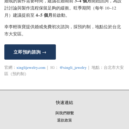
3–4 個月
婚戒的製作需要時間，建議在婚期前
開始諮詢，為設
計討論與製作流程保留足夠的緩衝。旺季期間（每年 10–12
4–5 個月
月）建議提前至
前啟動。
幸李輕珠寶提供婚戒免費初次諮詢，採預約制，地點位於台北
市大安區。
立即預約諮詢 →
官網：
xinglijewelry.com
｜ IG：
@xingli_jewelry
｜ 地點：台北市大安
區（預約制）
快速連結
與我們聯繫
退款政策