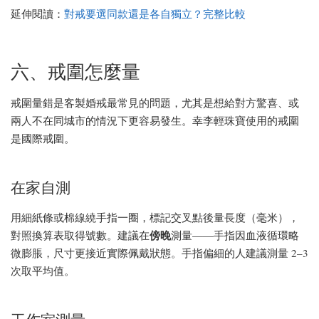
延伸閱讀：
對戒要選同款還是各自獨立？完整比較
六、戒圍怎麼量
戒圍量錯是客製婚戒最常見的問題，尤其是想給對方驚喜、或
兩人不在同城市的情況下更容易發生。幸李輕珠寶使用的戒圍
是國際戒圍。
在家自測
用細紙條或棉線繞手指一圈，標記交叉點後量長度（毫米），
傍晚
對照換算表取得號數。建議在
測量——手指因血液循環略
微膨脹，尺寸更接近實際佩戴狀態。手指偏細的人建議測量 2–3
次取平均值。