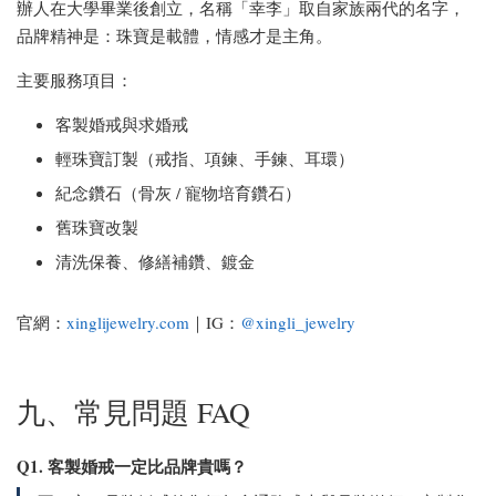
辦人在大學畢業後創立，名稱「幸李」取自家族兩代的名字，
品牌精神是：珠寶是載體，情感才是主角。
主要服務項目：
客製婚戒與求婚戒
輕珠寶訂製（戒指、項鍊、手鍊、耳環）
紀念鑽石（骨灰 / 寵物培育鑽石）
舊珠寶改製
清洗保養、修繕補鑽、鍍金
官網：
xinglijewelry.com
｜IG：
@xingli_jewelry
九、常見問題 FAQ
Q1. 客製婚戒一定比品牌貴嗎？