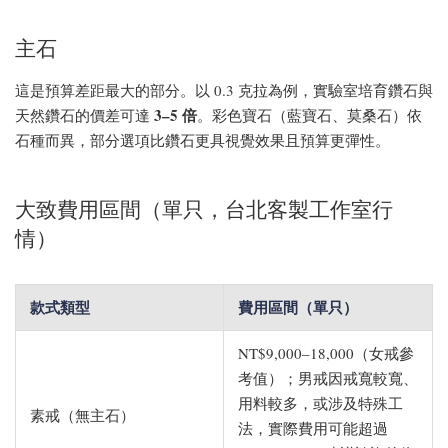
主石
這是預算差距最大的部分。以 0.3 克拉為例，實驗室培育鑽石與
3–5 倍
天然鑽石的價差可達
。彩色寶石（藍寶石、莫桑石）依
石種而異，部分選項比鑽石更具視覺效果且預算更彈性。
大致費用區間（單只，台北客製工作室行
情）
款式類型
費用區間（單只）
NT$9,000–18,000（女戒參
考值）；男戒因戒寬較寬、
用料較多，或涉及特殊工
素戒（無主石）
法，實際費用可能超過