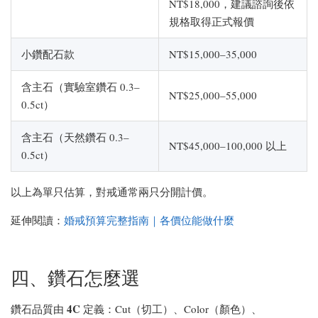
NT$18,000，建議諮詢後依
規格取得正式報價
小鑽配石款
NT$15,000–35,000
含主石（實驗室鑽石 0.3–
NT$25,000–55,000
0.5ct）
含主石（天然鑽石 0.3–
NT$45,000–100,000 以上
0.5ct）
以上為單只估算，對戒通常兩只分開計價。
延伸閱讀：
婚戒預算完整指南｜各價位能做什麼
四、鑽石怎麼選
4C
鑽石品質由
定義：Cut（切工）、Color（顏色）、