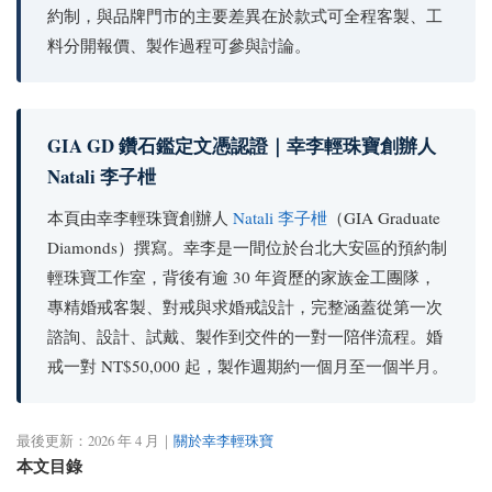
約制，與品牌門市的主要差異在於款式可全程客製、工
料分開報價、製作過程可參與討論。
GIA GD 鑽石鑑定文憑認證｜幸李輕珠寶創辦人
Natali 李子枻
本頁由幸李輕珠寶創辦人
Natali 李子枻
（GIA Graduate
Diamonds）撰寫。幸李是一間位於台北大安區的預約制
輕珠寶工作室，背後有逾 30 年資歷的家族金工團隊，
專精婚戒客製、對戒與求婚戒設計，完整涵蓋從第一次
諮詢、設計、試戴、製作到交件的一對一陪伴流程。婚
戒一對 NT$50,000 起，製作週期約一個月至一個半月。
最後更新：2026 年 4 月｜
關於幸李輕珠寶
本文目錄