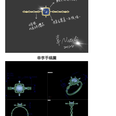
幸李手稿圖