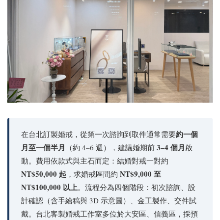
約一個
在台北訂製婚戒，從第一次諮詢到取件通常需要
月至一個半月
3–4 個月
（約 4–6 週），建議婚期前
啟
動。費用依款式與主石而定：結婚對戒一對約
NT$50,000 起
NT$9,000 至
，求婚戒區間約
NT$100,000 以上
。流程分為四個階段：初次諮詢、設
計確認（含手繪稿與 3D 示意圖）、金工製作、交件試
戴。台北客製婚戒工作室多位於大安區、信義區，採預