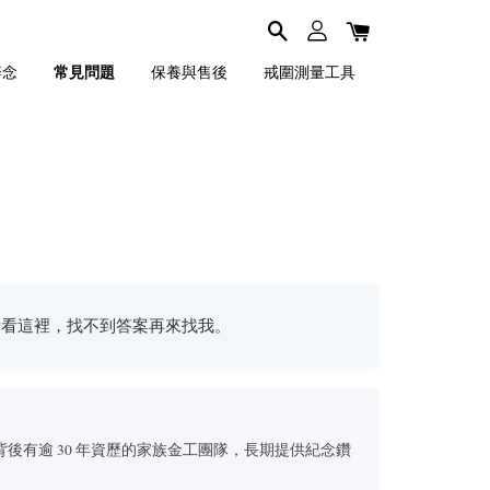
碎念
常見問題
保養與售後
戒圍測量工具
看看這裡，找不到答案再來找我。
作室，背後有逾 30 年資歷的家族金工團隊，長期提供紀念鑽