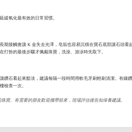
延緩氧化最有效的日常習慣。
長期接觸會讓 K 金失去光澤，皂垢也容易沉積在寶石底部讓石頭看
在打扮的最後步驟才佩戴珠寶，洗澡、游泳時先取下。
讓鑽石看起來黯淡，建議每隔一段時間用軟毛牙刷輕刷清潔。有鑲
樓檢查一次。
的珠寶。有需要的朋友歡迎攜帶前來，現場評估後告知保養建議。