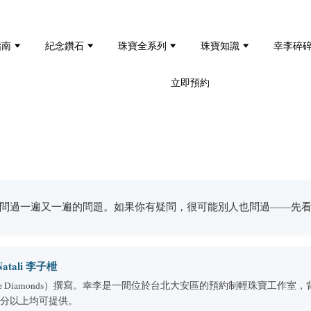
指南
紀念鑽石
珠寶全系列
珠寶知識
幸李碎
立即預約
問過一遍又一遍的問題。如果你有疑問，很可能別人也問過——先
tali 李子枻
aduate Diamonds）撰寫。幸李是一間位於台北大安區的預約制輕珠寶工
 分以上均可提供。