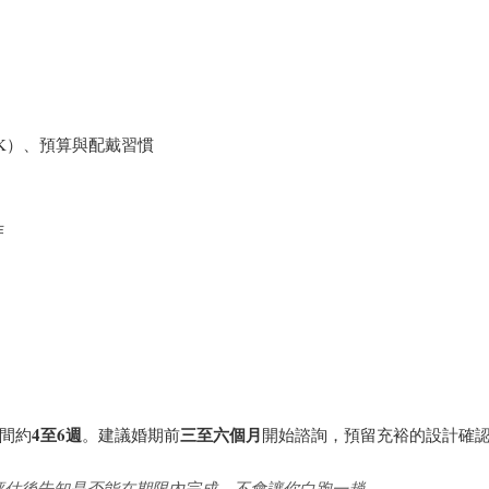
8K）、預算與配戴習慣
作
4至6週
三至六個月
間約
。建議婚期前
開始諮詢，預留充裕的設計確
評估後告知是否能在期限內完成，不會讓你白跑一趟。