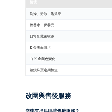
情境
洗澡、游泳、泡溫泉
擦香水、保養品
日常配戴後收納
K 金表面髒污
白 K 金顏色變化
鑲鑽珠寶定期檢查
改圍與售後服務
幸李有提供哪些售後服務？