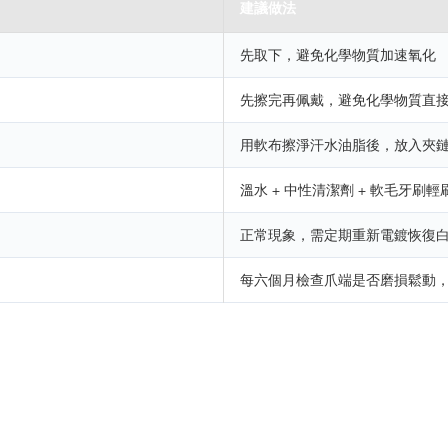
建議做法
先取下，避免化學物質加速氧化
先擦完再佩戴，避免化學物質直
用軟布擦淨汗水油脂後，放入夾
溫水 + 中性清潔劑 + 軟毛牙刷
正常現象，需定期重新電鍍恢復
每六個月檢查爪端是否磨損鬆動