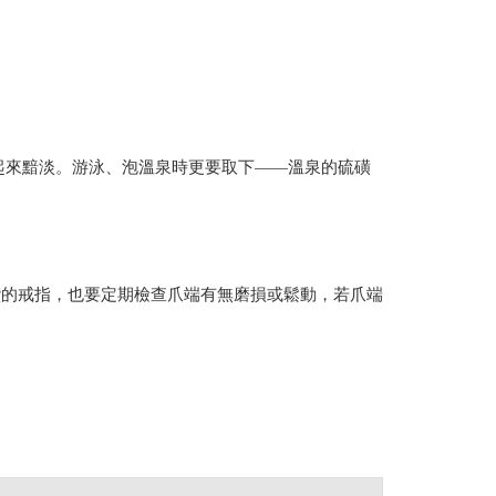
起來黯淡。游泳、泡溫泉時更要取下——溫泉的硫磺
鑽的戒指，也要定期檢查爪端有無磨損或鬆動，若爪端