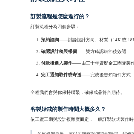
訂製流程是怎麼進行的？
訂製流程分為四個步驟：
預約諮詢
——討論設計方向、材質（14K 或 1
確認設計稿與報價
——雙方確認細節後簽認
付款後進入製作
——由三十年資歷金工團隊製
完工通知取件或寄送
——完成後告知領件方式
全程我們會與你保持聯繫，確保成品符合期待。
客製婚戒的製作時間大概多久？
依工廠工期與設計複雜度而定，一般訂製款式製作時
如果婚期很近，可以先聯繫我們說明時間，我們