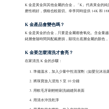
K 金是黃金與其他金屬的合金，「K」代表黃金的純度。
磨性稍好，價格也較親切。幸李同時提供 14K 和 1
K 金產品會變色嗎？
K 金是黃金的合金，只要是金屬都會氧化。含金量越低
銠層會隨時間與配戴磨損，顯現出底層金屬的顏色，
K 金要怎麼清洗才會亮？
在家清洗 K 金的步驟：
準備溫水，加入少量中性清潔劑（如嬰兒沐浴
將珠寶放入浸泡 5 至 10 分鐘
用軟毛牙刷輕輕刷洗細縫與表面
用清水沖洗乾淨