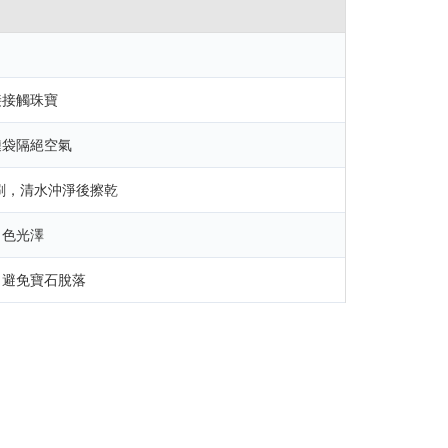
接接觸珠寶
鏈袋隔絕空氣
輕刷，清水沖淨後擦乾
白色光澤
，避免寶石脫落