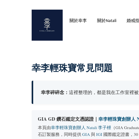
關於幸李
關於Natali
婚戒
幸李輕珠寶常見問題
幸李碎碎念：
這裡整理的，都是我在工作室裡被
GIA GD 鑽石鑑定文憑認證｜
幸李輕珠寶創辦人 Na
本頁由
幸李輕珠寶創辦人 Natali 李子枻
（GIA Gr
石訂製服務，同時提供
GIA
與
IGI
國際鑑定證書，30