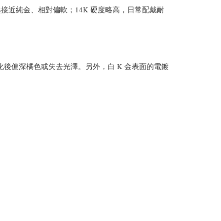
色越接近純金、相對偏軟；14K 硬度略高，日常配戴耐
氧化後偏深橘色或失去光澤。另外，白 K 金表面的電鍍