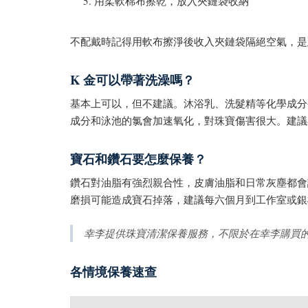
用柔軟棉布擦乾，放入夾鏈袋收納
不配戴時記得用軟布擦淨後收入夾鏈袋隔絕空氣，是
K 金可以帶著洗澡嗎？
基本上可以，但不建議。沐浴乳、洗髮精等化學成分
成分和泳池的氯會加速氧化，對珠寶傷害很大。建議
寶石和鑽石要怎麼保養？
鑽石對油脂有強烈親合性，皮膚油脂和日常灰塵都會
磨損可能造成寶石掉落，建議每六個月到工作室或銀
幸李提供珠寶清潔保養服務，不限於在幸李購買
各情境保養速查