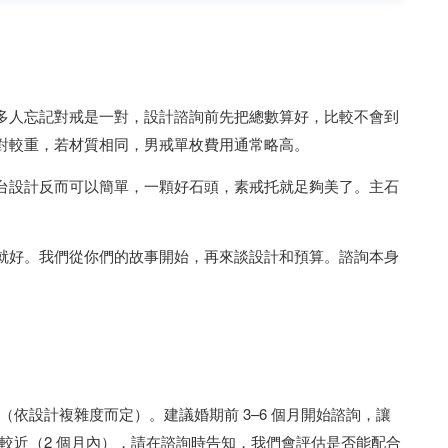
多人忘記對戒是一對，設計諮詢前先把總數算好，比較不會到
對較重，若材質相同，男戒單枚費用通常略高。
台設計反而可以簡單，一顆好石頭，素戒托就足夠美了。主石
就好。我們從你們的故事開始，再來談設計和預算。諮詢本身
（依設計複雜度而定）。建議婚期前 3–6 個月開始諮詢，讓
較近（2 個月內），請在諮詢時告知，我們會評估是否能配合