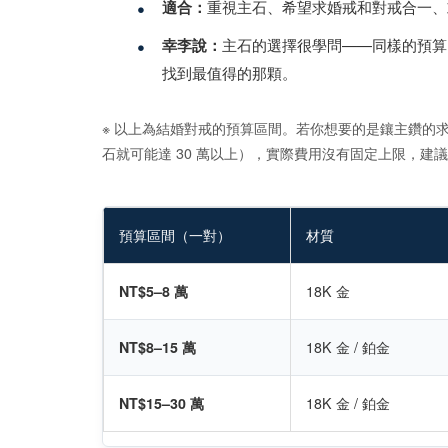
•
適合：
重視主石、希望求婚戒和對戒合一、
•
幸李說：
主石的選擇很學問——同樣的預算
找到最值得的那顆。
※ 以上為結婚對戒的預算區間。若你想要的是鑲主鑽的
石就可能達 30 萬以上），實際費用沒有固定上限，建
預算區間（一對）
材質
NT$5–8 萬
18K 金
NT$8–15 萬
18K 金 / 鉑金
NT$15–30 萬
18K 金 / 鉑金