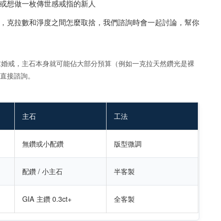
或想做一枚傳世感戒指的新人
，克拉數和淨度之間怎麼取捨，我們諮詢時會一起討論，幫你
求婚戒，主石本身就可能佔大部分預算（例如一克拉天然鑽光是裸
議直接諮詢。
主石
工法
無鑽或小配鑽
版型微調
配鑽 / 小主石
半客製
GIA 主鑽 0.3ct+
全客製