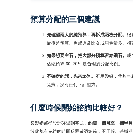
預算分配的三個建議
先確認兩人的總預算，再拆成兩枚分配。
很
最後超預算。男戒通常比女戒用金量多、相
如果想要主石，把大部分預算留給鑽石。
戒
佔總預算 60–70% 是合理的分配比例。
不確定的話，先來諮詢。
不用帶錢，帶故事
免費，沒有任何下訂壓力。
什麼時候開始諮詢比較好？
客製婚戒從設計確認到完成，
約需一個月至一個半月
彼此都有充裕的時間反覆確認細節，不用趕。若婚期