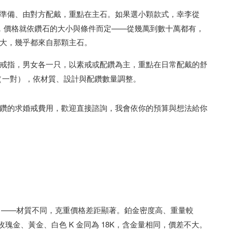
準備、由對方配戴，重點在主石。如果選小顆款式，幸李從
的主鑽，價格就依鑽石的大小與條件而定——從幾萬到數十萬都有，
大，幾乎都來自那顆主石。
戒指，男女各一只，以素戒或配鑽為主，重點在日常配戴的舒
0 起（一對），依材質、設計與配鑽數量調整。
鑽的求婚戒費用，歡迎直接諮詢，我會依你的預算與想法給你
t950）——材質不同，克重價格差距顯著。鉑金密度高、重量較
%。玫瑰金、黃金、白色 K 金同為 18K，含金量相同，價差不大。