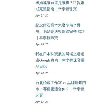
求婚戒該買還是該租？租賃婚
戒完整指南｜幸李輕珠寶
Apr 21, 26
紀念鑽石樣本怎麼準備？骨
灰、毛髮寄送與保管完整 SOP
｜幸李輕珠寶
Apr 19, 26
我在日本珠寶展的展場上邊逛
邊Google廠商｜幸李輕珠寶選
品日記
Apr 14, 26
台北婚戒工作室 vs 品牌連鎖門
市：哪種更適合你？｜幸李輕
珠寶
Apr 13, 26