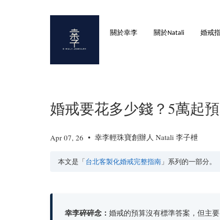
關於幸李
關於Natali
婚戒
婚戒要花多少錢？5萬起
•
幸李輕珠寶創辦人 Natali 李子枻
Apr 07, 26
本文是「
台北客製化婚戒完整指南
」系列的一部分。
幸李碎碎念：
婚戒的預算沒有標準答案，但主要