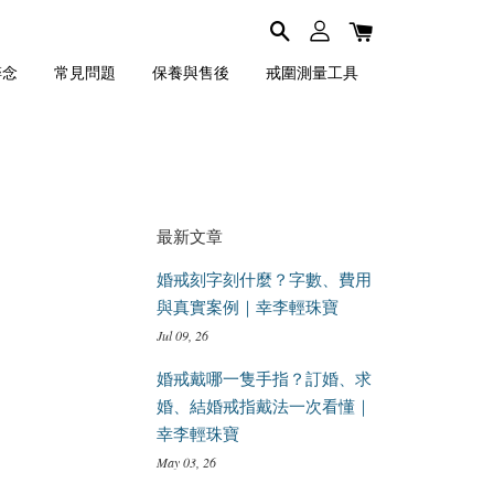
碎念
常見問題
保養與售後
戒圍測量工具
最新文章
婚戒刻字刻什麼？字數、費用
與真實案例｜幸李輕珠寶
Jul 09, 26
婚戒戴哪一隻手指？訂婚、求
婚、結婚戒指戴法一次看懂｜
幸李輕珠寶
May 03, 26