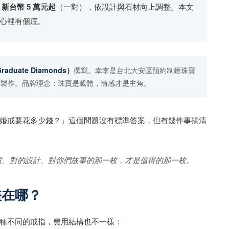
從
新台幣 5 萬元起
（一對），依設計與石材向上調整。本文
心裡有個底。
raduate Diamonds）
撰寫。幸李是台北大安區預約制輕珠寶
寶製作。品牌理念：珠寶是載體，情感才是主角。
婚戒要花多少錢？」這個問題沒有標準答案，但有幾件事搞清
質、對的設計、對你們故事的那一枚，才是值得的那一枚。
差在哪？
種不同的戒指，費用結構也不一樣：