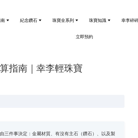
指南
紀念鑽石
珠寶全系列
珠寶知識
幸李碎
立即預約
預算指南｜幸李輕珠寶
由三件事決定：金屬材質、有沒有主石（鑽石）、以及製