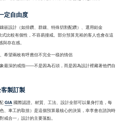
，有一定自由度
鑲嵌設計（如排鑽、群鑲、特殊切割配鑽）、選用鉑金
的款式比較有個性，不容易撞戒。部分預算充裕的客人也會在這
常感與存在感。
、希望兩枚有呼應但不完全一樣的情侶
象最深的戒指——不是因為石頭，而是因為設計裡藏著他們自
，全客製訂製
搭配
GIA
國際認證。材質、工法、設計全部可以量身打造，每
色、車工的取捨）是這個預算最核心的決策，幸李會在諮詢時
對戒合一」設計的主要落點。