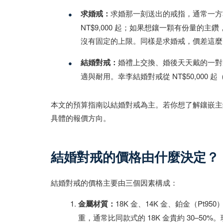
•
求婚戒：
求婚那一刻送出的戒指，通常一方
NT$9,000 起；如果想鑲一顆有份量
沒有固定的上限。同樣是求婚戒，價差這麼
•
結婚對戒：
婚禮上交換、婚後天天戴的一對
適與耐用。幸李結婚對戒從 NT$50,00
本文的預算指南以結婚對戒為主。若你想了解鑲嵌主
具體的報價方向。
結婚對戒的價格由什麼決定？
結婚對戒的價格主要由三個因素構成：
金屬材質：
18K 金、14K 金、鉑金（P
重，通常比同款式的 18K 金貴約 30–50