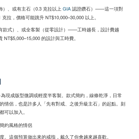
）、或有主石（0.3 克拉以上
GIA
認證鑽石）——這一項對
，價格可能跳升 NT$10,000–30,000 以上。
有款式）、或全客製（從零設計）——工時越長，設計費越
5,000–15,000 的設計與工時費。
門
法多為現成版型微調或輕度半客製。款式簡約，線條乾淨，日常
的情侶，也是許多人「先有對戒、之後升級主石」的起點。刻
都可以加入。
簡約風格的情侶
度。這個預算做出來的戒指，戴久了你會越來越喜歡。