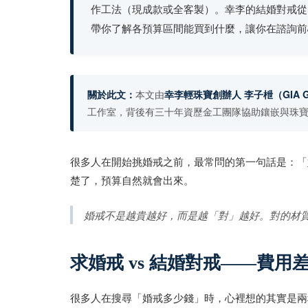
作工法（現成款或全客製）。幸李的結婚對戒
帶你了解各預算區間能買到什麼，讓你在諮詢前
關於此文：
本文由
幸李輕珠寶創辦人 李子枻
（GIA G
工作室，背後有三十年資歷金工團隊協助鑲嵌與珠
很多人在開始挑婚戒之前，最常問的第一句話是：「
楚了，預算自然就會出來。
婚戒不是越貴越好，而是越「對」越好。對的材
求婚戒 vs 結婚對戒——費用
很多人在搜尋「婚戒多少錢」時，心裡想的其實是兩