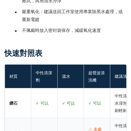
擦拭，再用清水沖淨
•
嚴重氧化：建議送回工作室使用專業除黑水處理，或
重新電鍍
•
不佩戴時放入密封袋保存，減緩氧化速度
快速對照表
中性清潔
超聲波清
材質
溫水
建議清潔
劑
洗機
中性清潔
鑽石
✓ 可以
✓ 可以
✓ 可以
水浸泡，
刷輕刷
中性清潔
△ 未處