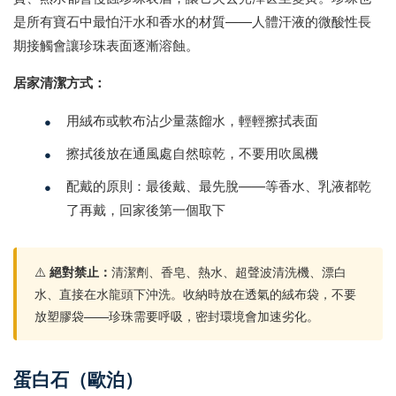
是所有寶石中最怕汗水和香水的材質——人體汗液的微酸性長
期接觸會讓珍珠表面逐漸溶蝕。
居家清潔方式：
•
用絨布或軟布沾少量蒸餾水，輕輕擦拭表面
•
擦拭後放在通風處自然晾乾，不要用吹風機
•
配戴的原則：最後戴、最先脫——等香水、乳液都乾
了再戴，回家後第一個取下
⚠️
絕對禁止：
清潔劑、香皂、熱水、超聲波清洗機、漂白
水、直接在水龍頭下沖洗。收納時放在透氣的絨布袋，不要
放塑膠袋——珍珠需要呼吸，密封環境會加速劣化。
蛋白石（歐泊）