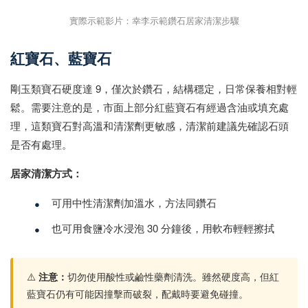
實際示範影片：幸李示範鑽石居家清潔步驟
紅寶石、藍寶石
剛玉類寶石硬度達 9，僅次於鑽石，結構穩定，日常保養相對輕
鬆。需要注意的是，市面上部分紅藍寶石有經過含油或填充處
理，這類寶石對高溫和清潔劑更敏感，清潔前建議先確認石頭
是否有處理。
居家清潔方式：
•
可用中性清潔劑加溫水，方法同鑽石
•
也可用食鹽冷水浸泡 30 分鐘後，用軟布輕輕擦拭
⚠️
注意：
切勿使用酸性或鹼性藥劑清洗。雖然硬度高，但紅
藍寶石仍有可能因撞擊而破裂，配戴時要避免碰撞。