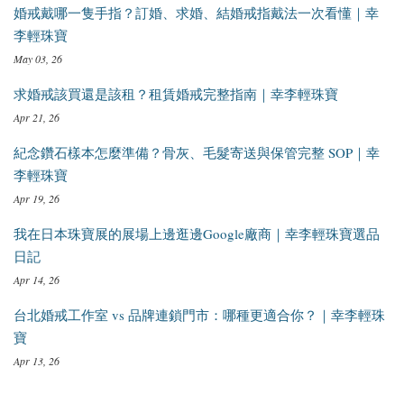
婚戒戴哪一隻手指？訂婚、求婚、結婚戒指戴法一次看懂｜幸
李輕珠寶
May 03, 26
求婚戒該買還是該租？租賃婚戒完整指南｜幸李輕珠寶
Apr 21, 26
紀念鑽石樣本怎麼準備？骨灰、毛髮寄送與保管完整 SOP｜幸
李輕珠寶
Apr 19, 26
我在日本珠寶展的展場上邊逛邊Google廠商｜幸李輕珠寶選品
日記
Apr 14, 26
台北婚戒工作室 vs 品牌連鎖門市：哪種更適合你？｜幸李輕珠
寶
Apr 13, 26