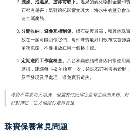
洗澡、泡溫泉、游泳前取下。
溫泉的硫化物對金屬和寶
石都有傷害；氯對鑲托影響尤其大；海水中的鹽分會加
速金屬腐蝕。
分開收納，避免互相刮傷。
鑽石硬度最高，和其他珠寶
放在一起可能刮傷它們。每件珠寶最好用軟布或首飾袋
單獨包覆，不要堆放在同一個格子裡。
定期送回工作室檢查。
爪台和鑲嵌結構會因日常使用而
磨損，建議每 1–2 年檢查一次，確認石頭有沒有鬆動，
及早發現及早處理，避免寶石遺失。
珠寶不需要每天清洗，但需要你記得它是有生命的東西。好
好對待它，它才能陪你走得長遠。
珠寶保養常見問題