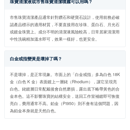
珠寶清潔液或市售珠寶清潔噴霧可以用嗎？
市售珠寶清潔產品通常針對鑽石和硬寶石設計，使用前務必確
認產品標示的適用材質，不要直接用在珍珠、蛋白石、月光石
或鍍金珠寶上。成分不明的清潔液風險較高，日常居家清潔用
中性洗碗精加溫水即可，效果一樣好，也更安全。
白金戒指變黃是壞掉了嗎？
不是壞掉，是正常現象。市面上的「白金戒指」多為白色 18K
金（白色 K 金）表面鍍上一層銠（Rhodium），讓它呈現亮
白色。銠鍍層日常配戴後會自然磨損，露出底下略帶黃色的合
金本色。這不影響珠寶的結構安全，送回工作室補鍍即可恢復
亮白，費用通常不高。鉑金（Pt950）則不會有這個問題，因
為鉑金本身就是天然白色。