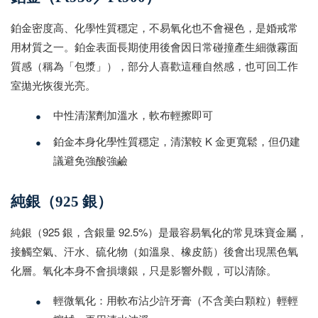
鉑金密度高、化學性質穩定，不易氧化也不會褪色，是婚戒常
用材質之一。鉑金表面長期使用後會因日常碰撞產生細微霧面
質感（稱為「包漿」），部分人喜歡這種自然感，也可回工作
室拋光恢復光亮。
•
中性清潔劑加溫水，軟布輕擦即可
•
鉑金本身化學性質穩定，清潔較 K 金更寬鬆，但仍建
議避免強酸強鹼
純銀（925 銀）
純銀（925 銀，含銀量 92.5%）是最容易氧化的常見珠寶金屬，
接觸空氣、汗水、硫化物（如溫泉、橡皮筋）後會出現黑色氧
化層。氧化本身不會損壞銀，只是影響外觀，可以清除。
•
輕微氧化：用軟布沾少許牙膏（不含美白顆粒）輕輕