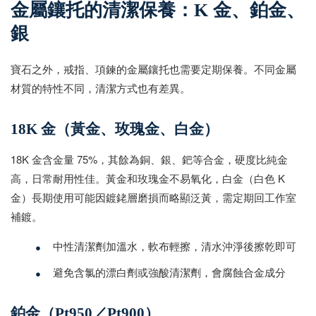
金屬鑲托的清潔保養：K 金、鉑金、
銀
寶石之外，戒指、項鍊的金屬鑲托也需要定期保養。不同金屬
材質的特性不同，清潔方式也有差異。
18K 金（黃金、玫瑰金、白金）
18K 金含金量 75%，其餘為銅、銀、鈀等合金，硬度比純金
高，日常耐用性佳。黃金和玫瑰金不易氧化，白金（白色 K
金）長期使用可能因鍍銠層磨損而略顯泛黃，需定期回工作室
補鍍。
•
中性清潔劑加溫水，軟布輕擦，清水沖淨後擦乾即可
•
避免含氯的漂白劑或強酸清潔劑，會腐蝕合金成分
鉑金（Pt950／Pt900）