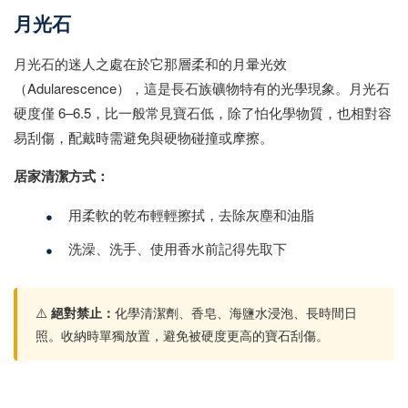
月光石
月光石的迷人之處在於它那層柔和的月暈光效
（Adularescence），這是長石族礦物特有的光學現象。月光石
硬度僅 6–6.5，比一般常見寶石低，除了怕化學物質，也相對容
易刮傷，配戴時需避免與硬物碰撞或摩擦。
居家清潔方式：
•
用柔軟的乾布輕輕擦拭，去除灰塵和油脂
•
洗澡、洗手、使用香水前記得先取下
⚠️
絕對禁止：
化學清潔劑、香皂、海鹽水浸泡、長時間日
照。收納時單獨放置，避免被硬度更高的寶石刮傷。