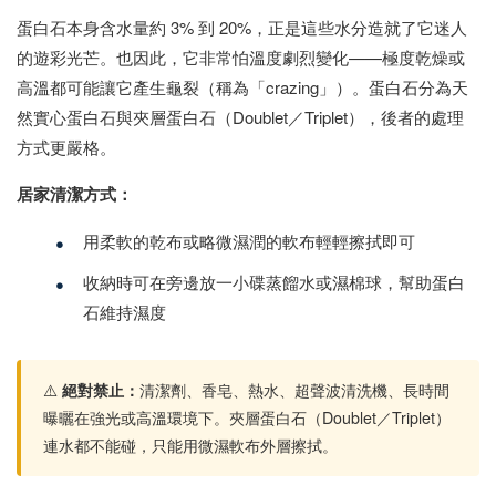
蛋白石本身含水量約 3% 到 20%，正是這些水分造就了它迷人
的遊彩光芒。也因此，它非常怕溫度劇烈變化——極度乾燥或
高溫都可能讓它產生龜裂（稱為「crazing」）。蛋白石分為天
然實心蛋白石與夾層蛋白石（Doublet／Triplet），後者的處理
方式更嚴格。
居家清潔方式：
•
用柔軟的乾布或略微濕潤的軟布輕輕擦拭即可
•
收納時可在旁邊放一小碟蒸餾水或濕棉球，幫助蛋白
石維持濕度
⚠️
絕對禁止：
清潔劑、香皂、熱水、超聲波清洗機、長時間
曝曬在強光或高溫環境下。夾層蛋白石（Doublet／Triplet）
連水都不能碰，只能用微濕軟布外層擦拭。