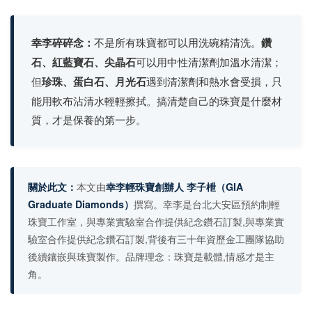
幸李碎碎念：
不是所有珠寶都可以用洗碗精清洗。
鑽
石、紅藍寶石、尖晶石
可以用中性清潔劑加溫水清潔；
但
珍珠、蛋白石、月光石
遇到清潔劑和熱水會受損，只
能用軟布沾清水輕輕擦拭。搞清楚自己的珠寶是什麼材
質，才是保養的第一步。
關於此文：
本文由
幸李輕珠寶創辦人 李子枻
（GIA
Graduate Diamonds）
撰寫。幸李是台北大安區預約制輕
珠寶工作室，與專業實驗室合作提供紀念鑽石訂製,與專業實
驗室合作提供紀念鑽石訂製,背後有三十年資歷金工團隊協助
後續鑲嵌與珠寶製作。品牌理念：珠寶是載體,情感才是主
角。