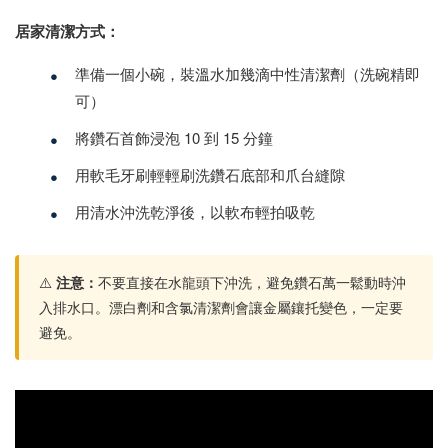
居家清潔方式：
•
準備一個小碗，裝溫水加幾滴中性清潔劑（洗碗精即
可）
•
將鑽石首飾浸泡 10 到 15 分鐘
•
用軟毛牙刷輕輕刷洗鑽石底部和爪台縫隙
•
用清水沖洗乾淨後，以軟布輕拍吸乾
⚠️
注意：
不要直接在水龍頭下沖洗，避免鑽石萬一鬆動時沖
入排水口。漂白劑和含氯清潔劑會讓金屬鑲托變色，一定要
避免。