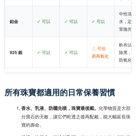
中性清潔
鉑金
✓ 可以
✓ 可以
✓ 可以
水，定期
室拋光
軟布沾牙
△ 可但
925 銀
✓ 可以
✓ 可以
除黑，密
易再氧化
防氧化
所有珠寶都適用的日常保養習慣
香水、乳液、防曬先噴，珠寶最後戴。
化學物質是大部
分寶石的天敵，讓它們乾透之後再配戴，能大幅延長珠
寶的壽命。