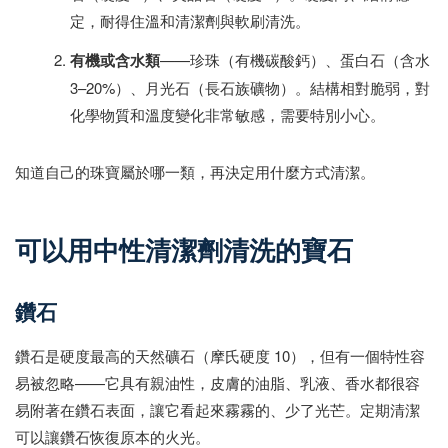
定，耐得住溫和清潔劑與軟刷清洗。
有機或含水類
——珍珠（有機碳酸鈣）、蛋白石（含水
3–20%）、月光石（長石族礦物）。結構相對脆弱，對
化學物質和溫度變化非常敏感，需要特別小心。
知道自己的珠寶屬於哪一類，再決定用什麼方式清潔。
可以用中性清潔劑清洗的寶石
鑽石
鑽石是硬度最高的天然礦石（摩氏硬度 10），但有一個特性容
易被忽略——它具有親油性，皮膚的油脂、乳液、香水都很容
易附著在鑽石表面，讓它看起來霧霧的、少了光芒。定期清潔
可以讓鑽石恢復原本的火光。