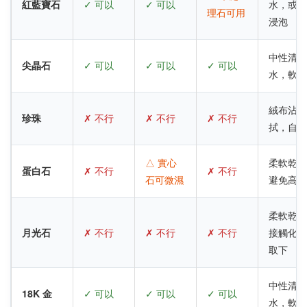
紅藍寶石
✓ 可以
✓ 可以
水，或食
理石可用
浸泡
中性清潔
尖晶石
✓ 可以
✓ 可以
✓ 可以
水，軟布
絨布沾蒸
珍珠
✗ 不行
✗ 不行
✗ 不行
拭，自然
△ 實心
柔軟乾布
蛋白石
✗ 不行
✗ 不行
石可微濕
避免高溫
柔軟乾布
月光石
✗ 不行
✗ 不行
✗ 不行
接觸化學
取下
中性清潔
18K 金
✓ 可以
✓ 可以
✓ 可以
水，軟布