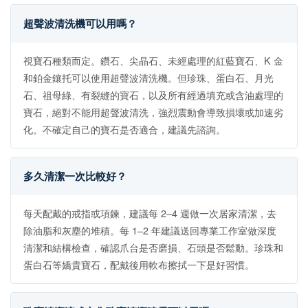
超聲波清洗機可以用嗎？
視寶石種類而定。鑽石、尖晶石、未經處理的紅藍寶石、K 金
和鉑金鑲托可以使用超聲波清洗機。但珍珠、蛋白石、月光
石、祖母綠、有裂縫的寶石，以及所有經過填充或含油處理的
寶石，絕對不能用超聲波清洗，強烈震動會導致損壞或加速劣
化。不確定自己的寶石是否適合，建議先諮詢。
多久清潔一次比較好？
每天配戴的戒指或項鍊，建議每 2–4 週做一次居家清潔，去
除油脂和灰塵的堆積。每 1–2 年建議送回專業工作室做深度
清潔和結構檢查，確認爪台是否磨損、石頭是否鬆動。珍珠和
蛋白石等嬌貴寶石，配戴後用軟布擦拭一下是好習慣。